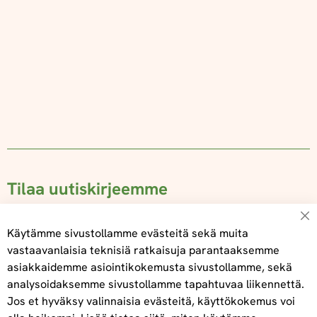
Tilaa uutiskirjeemme
Su
Käytämme sivustollamme evästeitä sekä muita
vastaavanlaisia teknisiä ratkaisuja parantaaksemme
asiakkaidemme asiointikokemusta sivustollamme, sekä
Tilaa
analysoidaksemme sivustollamme tapahtuvaa liikennettä.
Jos et hyväksy valinnaisia evästeitä, käyttökokemus voi