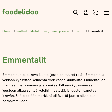
foodelidoo
Ostos
Skip
to
Content
Etusivu
Tuotteet
Maitotuotteet, munat ja rasvat
Juustot
Emmentalit
Emmentalit
Emmental n puolikova juusto, jossa on suuret reiät. Emmentalia
voidaan kypsyttää kolmesta yhdeksään kuukautta.
Emmental on
maultaan pähkinäinen ja aromikas. Pitkään kypsyneeseen
juustoon alkaa syntyä koloihin nestettä, ja juuston sanotaan
itkevän. Sitä pidetään merkkinä siitä, että juusto alkaa olla
parhaimmillaan.