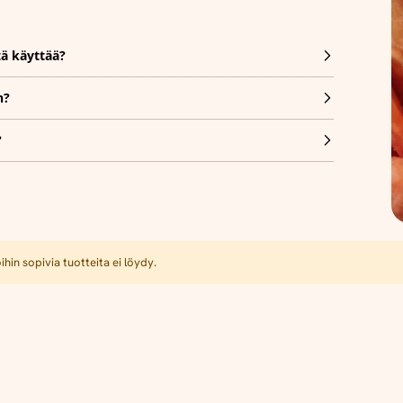
tä käyttää?
n?
?
hin sopivia tuotteita ei löydy.