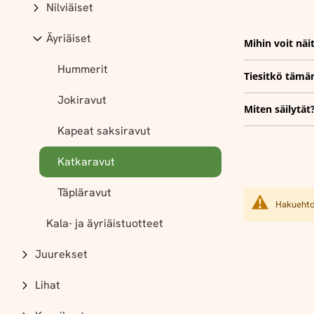
Nilviäiset
Äyriäiset
Mihin voit näi
Hummerit
Tiesitkö tämä
Jokiravut
Miten säilytät
Kapeat saksiravut
Katkaravut
Täpläravut
Hakuehtoi
Kala- ja äyriäistuotteet
Juurekset
Lihat