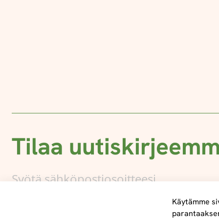
Tilaa uutiskirjeem
Käytämme siv
parantaakse