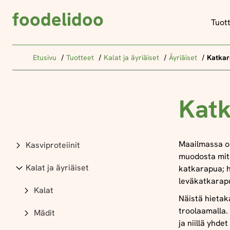
foodelidoo
Tuot
Etusivu
Tuotteet
Kalat ja äyriäiset
Äyriäiset
Katkar
Katk
Maailmassa on
Kasviproteiinit
muodosta mit
Kalat ja äyriäiset
katkarapua; 
leväkatkara
Kalat
Näistä hietak
troolaamalla.
Mädit
ja niillä yhdet