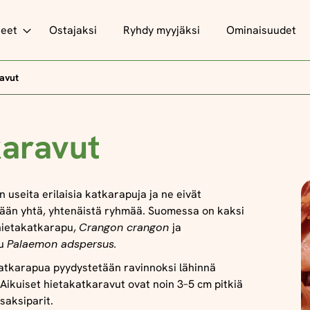
teet
Ostajaksi
Ryhdy myyjäksi
Ominaisuudet
avut
aravut
 useita erilaisia katkarapuja ja ne eivät
ään yhtä, yhtenäistä ryhmää. Suomessa on kaksi
hietakatkarapu,
Crangon crangon
ja
pu
Palaemon adspersus.
atkarapua pyydystetään ravinnoksi lähinnä
Aikuiset hietakatkaravut ovat noin 3–5 cm pitkiä
 saksiparit.