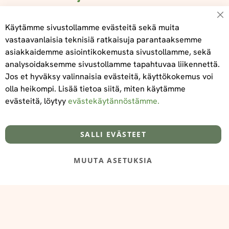
Su
Käytämme sivustollamme evästeitä sekä muita
vastaavanlaisia teknisiä ratkaisuja parantaaksemme
asiakkaidemme asiointikokemusta sivustollamme, sekä
Tilaa
analysoidaksemme sivustollamme tapahtuvaa liikennettä.
Jos et hyväksy valinnaisia evästeitä, käyttökokemus voi
olla heikompi. Lisää tietoa siitä, miten käytämme
evästeitä, löytyy
evästekäytännöstämme.
Tietoa meistä
Toimitus- ja maksuehdot
info@foodelidoo.com
Y-tunnus 3431924-7
SALLI EVÄSTEET
MUUTA ASETUKSIA
@‌2025 FooDeliDoo