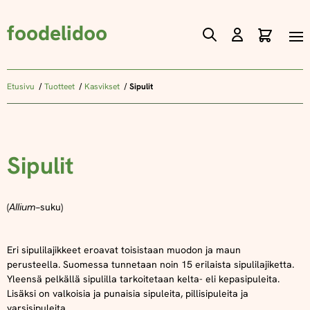
foodelidoo
Ostos
Skip
to
Content
Etusivu
Tuotteet
Kasvikset
Sipulit
Sipulit
(
Allium-
suku)
Eri sipulilajikkeet eroavat toisistaan muodon ja maun
perusteella.
Suomessa tunnetaan noin 15 erilaista sipulilajiketta.
Yleensä pelkällä sipulilla tarkoitetaan kelta- eli kepasipuleita.
Lisäksi on valkoisia ja punaisia sipuleita, pillisipuleita ja
varsisipuleita.