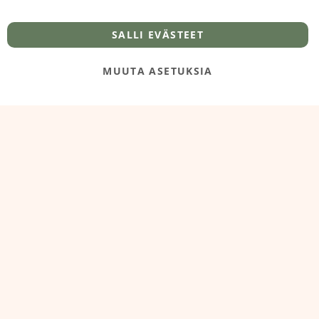
info@foodelidoo.com
Y-tunnus 3431924-7
SALLI EVÄSTEET
MUUTA ASETUKSIA
@‌2025 FooDeliDoo