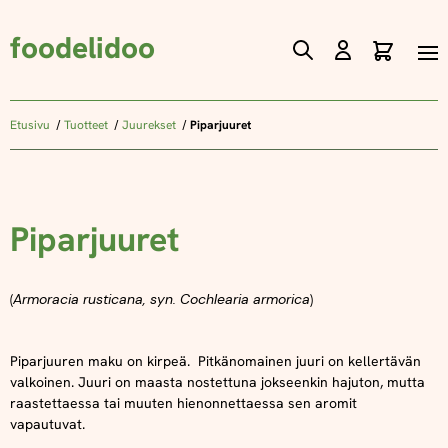
foodelidoo
Ostos
Skip
to
Content
Etusivu
Tuotteet
Juurekset
Piparjuuret
Piparjuuret
(
Armoracia rusticana, syn. Cochlearia armorica
)
Piparjuuren maku on kirpeä. Pitkänomainen juuri on kellertävän
valkoinen. Juuri on maasta nostettuna jokseenkin hajuton, mutta
raastettaessa tai muuten hienonnettaessa sen aromit
vapautuvat.