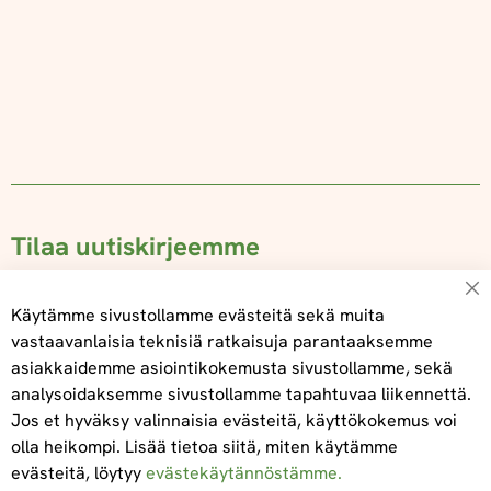
Tilaa uutiskirjeemme
Su
Käytämme sivustollamme evästeitä sekä muita
vastaavanlaisia teknisiä ratkaisuja parantaaksemme
asiakkaidemme asiointikokemusta sivustollamme, sekä
Tilaa
analysoidaksemme sivustollamme tapahtuvaa liikennettä.
Jos et hyväksy valinnaisia evästeitä, käyttökokemus voi
olla heikompi. Lisää tietoa siitä, miten käytämme
evästeitä, löytyy
evästekäytännöstämme.
Tietoa meistä
Toimitus- ja maksuehdot