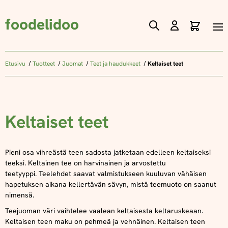
foodelidoo
Ostos
Skip
to
Content
Etusivu
Tuotteet
Juomat
Teet ja haudukkeet
Keltaiset teet
Keltaiset teet
Pieni osa vihreästä teen sadosta jatketaan edelleen keltaiseksi
teeksi. Keltainen tee on harvinainen ja arvostettu
teetyyppi.
Teelehdet saavat valmistukseen kuuluvan vähäisen
hapetuksen aikana kellertävän sävyn, mistä teemuoto on saanut
nimensä.
Teejuoman väri vaihtelee vaalean keltaisesta keltaruskeaan.
Keltaisen teen maku on pehmeä ja vehnäinen. Keltaisen teen