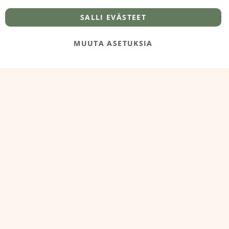
info@foodelidoo.com
Y-tunnus 3431924-7
SALLI EVÄSTEET
MUUTA ASETUKSIA
@‌2025 FooDeliDoo