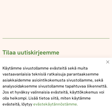
Tilaa uutiskirjeemme
Su
Käytämme sivustollamme evästeitä sekä muita
vastaavanlaisia teknisiä ratkaisuja parantaaksemme
asiakkaidemme asiointikokemusta sivustollamme, sekä
Tilaa
analysoidaksemme sivustollamme tapahtuvaa liikennettä.
Jos et hyväksy valinnaisia evästeitä, käyttökokemus voi
olla heikompi. Lisää tietoa siitä, miten käytämme
evästeitä, löytyy
evästekäytännöstämme.
Tietoa meistä
Toimitus- ja maksuehdot