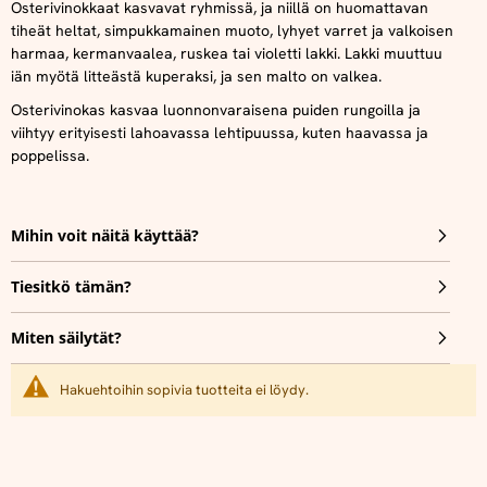
Osterivinokkaat kasvavat ryhmissä, ja niillä on huomattavan
tiheät heltat, simpukkamainen muoto, lyhyet varret ja valkoisen
harmaa, kermanvaalea, ruskea tai violetti lakki. Lakki muuttuu
iän myötä litteästä kuperaksi, ja sen malto on valkea.
Osterivinokas kasvaa luonnonvaraisena puiden rungoilla ja
viihtyy erityisesti lahoavassa lehtipuussa, kuten haavassa ja
poppelissa.
Mihin voit näitä käyttää?
Tiesitkö tämän?
Miten säilytät?
Hakuehtoihin sopivia tuotteita ei löydy.