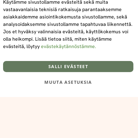
Käytämme sivustollamme evästeitä sekä muita
vastaavanlaisia teknisiä ratkaisuja parantaaksemme
asiakkaidemme asiointikokemusta sivustollamme, sekä
Tilaa
analysoidaksemme sivustollamme tapahtuvaa liikennettä.
Jos et hyväksy valinnaisia evästeitä, käyttökokemus voi
olla heikompi. Lisää tietoa siitä, miten käytämme
evästeitä, löytyy
evästekäytännöstämme.
Tietoa meistä
Toimitus- ja maksuehdot
info@foodelidoo.com
Y-tunnus 3431924-7
SALLI EVÄSTEET
MUUTA ASETUKSIA
@‌2025 FooDeliDoo