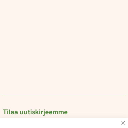
Tilaa uutiskirjeemme
Su