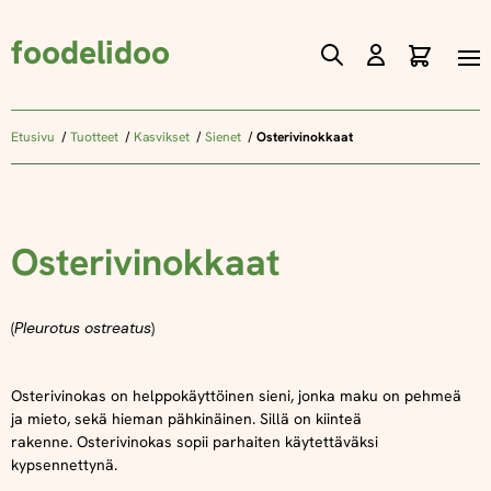
foodelidoo
Ostos
Skip
to
Content
Etusivu
Tuotteet
Kasvikset
Sienet
Osterivinokkaat
Osterivinokkaat
(
Pleurotus ostreatus
)
Osterivinokas on helppokäyttöinen sieni, jonka maku on pehmeä
ja mieto, sekä hieman pähkinäinen. Sillä on kiinteä
rakenne.
Osterivinokas sopii parhaiten käytettäväksi
kypsennettynä.