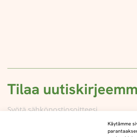
Tilaa uutiskirjeem
Käytämme siv
parantaakse