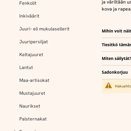
ja väriltään
Fenkolit
kova ja rape
Inkiväärit
Juuri- eli mukulasellerit
Mihin voit näi
Juuripersiljat
Tiesitkö tämä
Keltajuuret
Miten säilytät
Lantut
Sadonkorjuu
Maa-artisokat
Hakuehtoi
Mustajuuret
Naurikset
Palsternakat