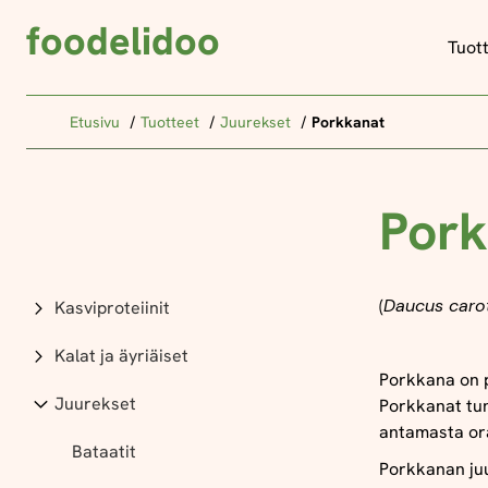
foodelidoo
Tuot
Etusivu
Tuotteet
Juurekset
Porkkanat
Pork
(
Daucus caro
Kasviproteiinit
Kalat ja äyriäiset
Porkkana on p
Juurekset
Porkkanat tun
antamasta ora
Bataatit
Porkkanan ju