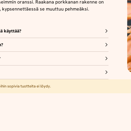
 useimmin oranssi. Raakana porkkanan rakenne on
a, kypsennettäessä se muuttuu pehmeäksi.
tä käyttää?
n?
?
hin sopivia tuotteita ei löydy.