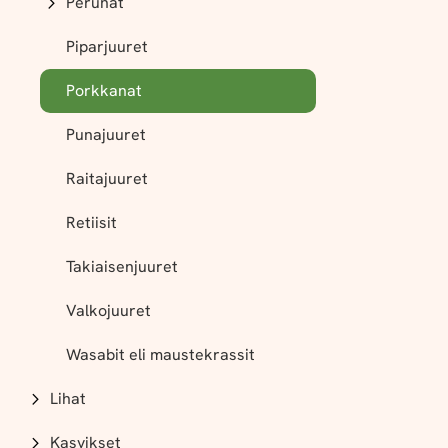
Perunat
Piparjuuret
Porkkanat
Punajuuret
Raitajuuret
Retiisit
Takiaisenjuuret
Valkojuuret
Wasabit eli maustekrassit
Lihat
Kasvikset