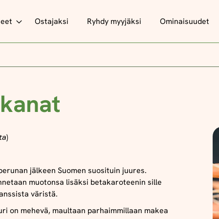
teet
Ostajaksi
Ryhdy myyjäksi
Ominaisuudet
kanat
ta
)
erunan jälkeen Suomen suosituin juures.
netaan muotonsa lisäksi betakaroteenin sille
nssista väristä.
uri on mehevä, maultaan parhaimmillaan makea