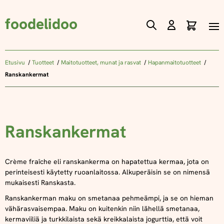
foodelidoo
Ostos
Skip
to
Content
Etusivu
Tuotteet
Maitotuotteet, munat ja rasvat
Hapanmaitotuotteet
Ranskankermat
Ranskankermat
Crème fraîche eli ranskankerma on hapatettua kermaa, jota on
perinteisesti käytetty ruoanlaitossa. Alkuperäisin se on nimensä
mukaisesti Ranskasta.
Ranskankerman maku on smetanaa pehmeämpi, ja se on hieman
vähärasvaisempaa. Maku on kuitenkin niin lähellä smetanaa,
kermaviiliä ja turkkilaista sekä kreikkalaista jogurttia, että voit