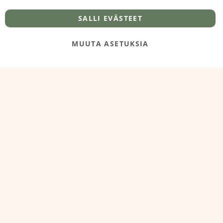
info@foodelidoo.com
Y-tunnus 3431924-7
SALLI EVÄSTEET
MUUTA ASETUKSIA
@‌2025 FooDeliDoo