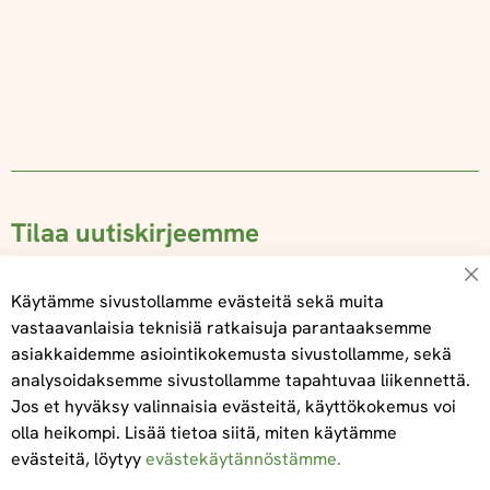
Tilaa uutiskirjeemme
Su
Käytämme sivustollamme evästeitä sekä muita
vastaavanlaisia teknisiä ratkaisuja parantaaksemme
asiakkaidemme asiointikokemusta sivustollamme, sekä
Tilaa
analysoidaksemme sivustollamme tapahtuvaa liikennettä.
Jos et hyväksy valinnaisia evästeitä, käyttökokemus voi
olla heikompi. Lisää tietoa siitä, miten käytämme
evästeitä, löytyy
evästekäytännöstämme.
Tietoa meistä
Toimitus- ja maksuehdot