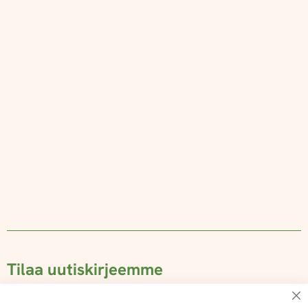
Tilaa uutiskirjeemme
Su