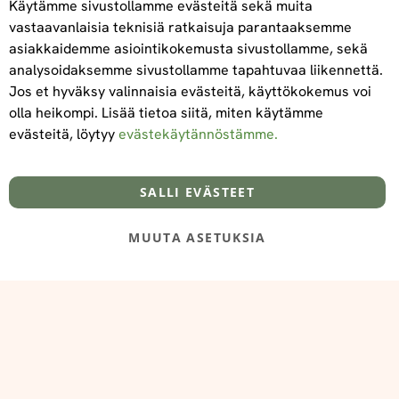
Käytämme sivustollamme evästeitä sekä muita
vastaavanlaisia teknisiä ratkaisuja parantaaksemme
asiakkaidemme asiointikokemusta sivustollamme, sekä
Tilaa
analysoidaksemme sivustollamme tapahtuvaa liikennettä.
Jos et hyväksy valinnaisia evästeitä, käyttökokemus voi
olla heikompi. Lisää tietoa siitä, miten käytämme
evästeitä, löytyy
evästekäytännöstämme.
Tietoa meistä
Toimitus- ja maksuehdot
info@foodelidoo.com
Y-tunnus 3431924-7
SALLI EVÄSTEET
MUUTA ASETUKSIA
@‌2025 FooDeliDoo