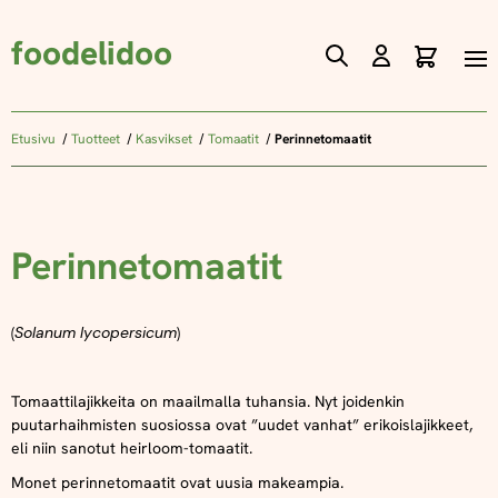
foodelidoo
Ostos
Skip
to
Content
Etusivu
Tuotteet
Kasvikset
Tomaatit
Perinnetomaatit
Perinnetomaatit
(
Solanum lycopersicum
)
Tomaattilajikkeita on maailmalla tuhansia. Nyt joidenkin
puutarhaihmisten suosiossa ovat ”uudet vanhat” erikoislajikkeet,
eli niin sanotut heirloom-tomaatit.
Monet perinnetomaatit ovat uusia makeampia.