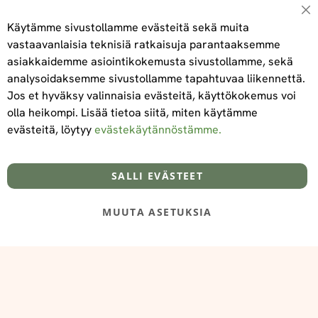
Su
Käytämme sivustollamme evästeitä sekä muita
vastaavanlaisia teknisiä ratkaisuja parantaaksemme
asiakkaidemme asiointikokemusta sivustollamme, sekä
Tilaa
analysoidaksemme sivustollamme tapahtuvaa liikennettä.
Jos et hyväksy valinnaisia evästeitä, käyttökokemus voi
olla heikompi. Lisää tietoa siitä, miten käytämme
evästeitä, löytyy
evästekäytännöstämme.
Tietoa meistä
Toimitus- ja maksuehdot
info@foodelidoo.com
Y-tunnus 3431924-7
SALLI EVÄSTEET
MUUTA ASETUKSIA
@‌2025 FooDeliDoo