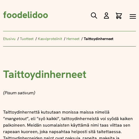
foodelidoo
Ostos
Skip
to
Content
Etusivu
Tuotteet
Kasviproteiinit
Herneet
Taittoydinherneet
Taittoydinherneet
(Pisum sativum)
Taittoydinhernettä kutsutaan monissa maissa nimellä
”
mangetout
”, eli ”syö kaikki”, taittoydinherneistä voi syödä kaiken
palkoineen. Meidän suomalaisten käyttämä nimi taas viittaa sen
rapeaan kuoreen, joka napsahtaa helposti sitä taitettaessa.
Taittoydinherneiden palot ovat paksuja, rapeita, makeita ja