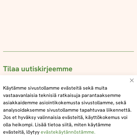
Tilaa uutiskirjeemme
Su
Käytämme sivustollamme evästeitä sekä muita
vastaavanlaisia teknisiä ratkaisuja parantaaksemme
asiakkaidemme asiointikokemusta sivustollamme, sekä
Tilaa
analysoidaksemme sivustollamme tapahtuvaa liikennettä.
Jos et hyväksy valinnaisia evästeitä, käyttökokemus voi
olla heikompi. Lisää tietoa siitä, miten käytämme
evästeitä, löytyy
evästekäytännöstämme.
Tietoa meistä
Toimitus- ja maksuehdot