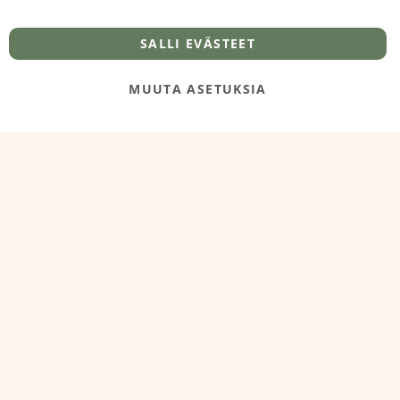
info@foodelidoo.com
Y-tunnus 3431924-7
SALLI EVÄSTEET
MUUTA ASETUKSIA
@‌2025 FooDeliDoo