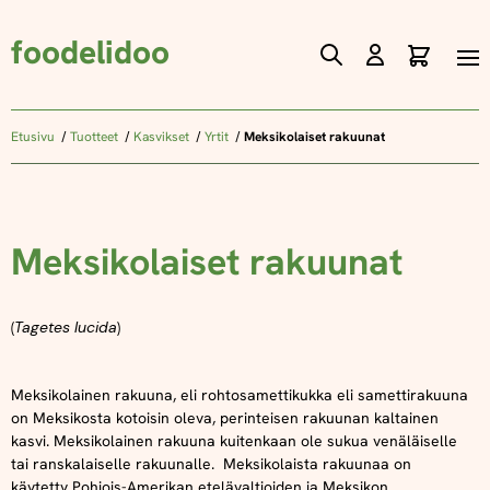
foodelidoo
Ostos
Skip
to
Content
Etusivu
Tuotteet
Kasvikset
Yrtit
Meksikolaiset rakuunat
Meksikolaiset rakuunat
(
Tagetes lucida
)
Meksikolainen rakuuna, eli rohtosamettikukka eli samettirakuuna
on Meksikosta kotoisin oleva, perinteisen rakuunan kaltainen
kasvi. Meksikolainen rakuuna kuitenkaan ole sukua venäläiselle
tai ranskalaiselle rakuunalle. Meksikolaista rakuunaa on
käytetty Pohjois-Amerikan etelävaltioiden ja Meksikon