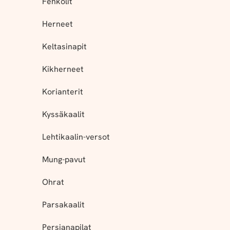
Fenkolit
Herneet
Keltasinapit
Kikherneet
Korianterit
Kyssäkaalit
Lehtikaalin-versot
Mung-pavut
Ohrat
Parsakaalit
Persianapilat