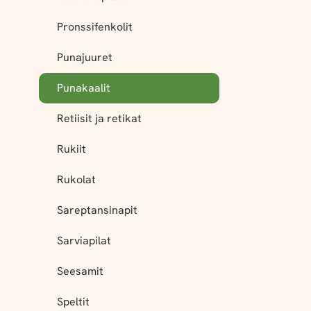
Pronssifenkolit
Punajuuret
Punakaalit
Retiisit ja retikat
Rukiit
Rukolat
Sareptansinapit
Sarviapilat
Seesamit
Speltit