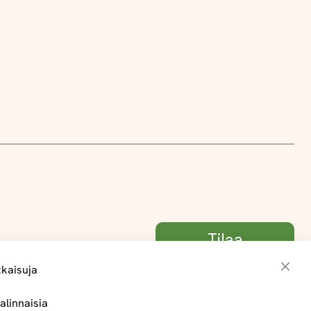
Tilaa
tkaisuja
Sulje
alinnaisia
Toimitus- ja maksuehdot