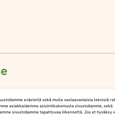
me
ustollamme evästeitä sekä muita vastaavanlaisia teknisiä ra
mme asiakkaidemme asiointikokemusta sivustollamme, sekä
emme sivustollamme tapahtuvaa liikennettä. Jos et hyväksy v