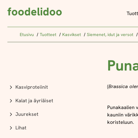
foodelidoo
Tuot
Etusivu
Tuotteet
Kasvikset
Siemenet, idut ja versot
Puna
(
Brassica oler
Kasviproteiinit
Kalat ja äyriäiset
Punakaalien v
Juurekset
kauniin värik
koristeluun.
Lihat