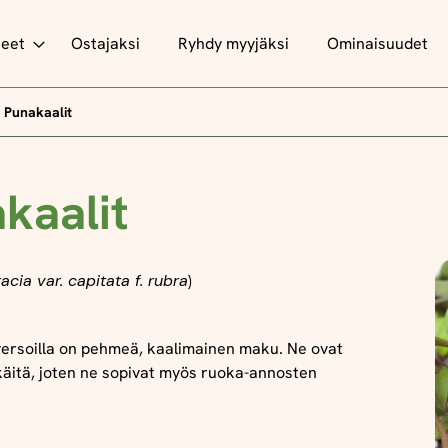
teet
Ostajaksi
Ryhdy myyjäksi
Ominaisuudet
Punakaalit
kaalit
acia var. capitata f. rubra
)
ersoilla on pehmeä, kaalimainen maku. Ne ovat
käitä, joten ne sopivat myös ruoka-annosten