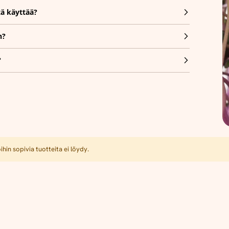
tä käyttää?
n?
?
hin sopivia tuotteita ei löydy.