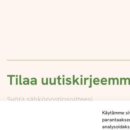
Tilaa uutiskirjeem
Käytämme siv
parantaakse
analysoidaks
Tietoa meistä