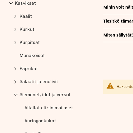
Kasvikset
Mihin voit näi
Kaalit
Tiesitkö tämä
Kurkut
Miten säilytät
Kurpitsat
Munakoisot
Paprikat
Salaatit ja endiivit
Hakuehtoi
Siemenet, idut ja versot
Alfalfat eli sinimailaset
Auringonkukat