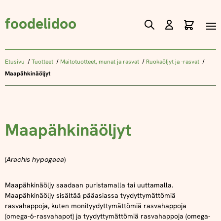
foodelidoo
Ostos
Skip
to
Content
Etusivu
Tuotteet
Maitotuotteet, munat ja rasvat
Ruokaöljyt ja -rasvat
Maapähkinäöljyt
Maapähkinäöljyt
(
Arachis hypogaea
)
Maapähkinäöljy saadaan puristamalla tai uuttamalla.
Maapähkinäöljy sisältää pääasiassa tyydyttymättömiä
rasvahappoja, kuten monityydyttymättömiä rasvahappoja
(omega-6-rasvahapot) ja tyydyttymättömiä rasvahappoja (omega-