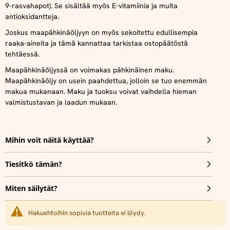
9-rasvahapot). Se sisältää myös E-vitamiinia ja muita
antioksidantteja.
Joskus maapähkinäöljyyn on myös sekoitettu edullisempia
raaka-aineita ja tämä kannattaa tarkistaa ostopäätöstä
tehtäessä.
Maapähkinäöljyssä on voimakas pähkinäinen maku.
Maapähkinäöljy on usein paahdettua, jolloin se tuo enemmän
makua mukanaan. Maku ja tuoksu voivat vaihdella hieman
valmistustavan ja laadun mukaan.
Mihin voit näitä käyttää?
Tiesitkö tämän?
Miten säilytät?
Hakuehtoihin sopivia tuotteita ei löydy.