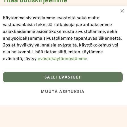
Su
Käytämme sivustollamme evästeitä sekä muita
vastaavanlaisia teknisiä ratkaisuja parantaaksemme
asiakkaidemme asiointikokemusta sivustollamme, sekä
Tilaa
analysoidaksemme sivustollamme tapahtuvaa liikennettä.
Jos et hyväksy valinnaisia evästeitä, käyttökokemus voi
olla heikompi. Lisää tietoa siitä, miten käytämme
evästeitä, löytyy
evästekäytännöstämme.
Tietoa meistä
Toimitus- ja maksuehdot
info@foodelidoo.com
Y-tunnus 3431924-7
SALLI EVÄSTEET
MUUTA ASETUKSIA
@‌2025 FooDeliDoo