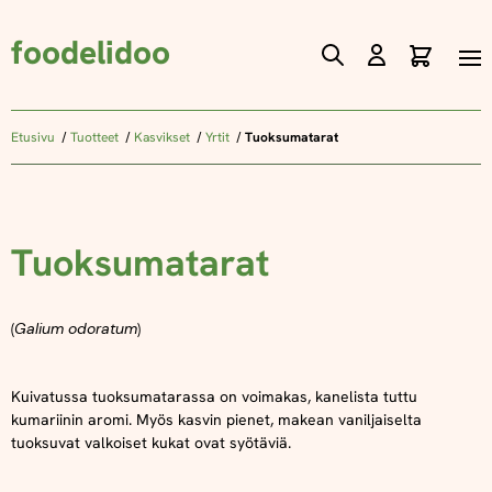
foodelidoo
Ostos
Skip
to
Content
Etusivu
Tuotteet
Kasvikset
Yrtit
Tuoksumatarat
Tuoksumatarat
(
Galium odoratum
)
Kuivatussa tuoksumatarassa on voimakas, kanelista tuttu
kumariinin aromi. Myös kasvin pienet, makean vaniljaiselta
tuoksuvat valkoiset kukat ovat syötäviä.