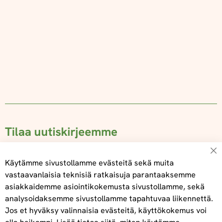
Tilaa uutiskirjeemme
Su
Käytämme sivustollamme evästeitä sekä muita
vastaavanlaisia teknisiä ratkaisuja parantaaksemme
asiakkaidemme asiointikokemusta sivustollamme, sekä
Tilaa
analysoidaksemme sivustollamme tapahtuvaa liikennettä.
Jos et hyväksy valinnaisia evästeitä, käyttökokemus voi