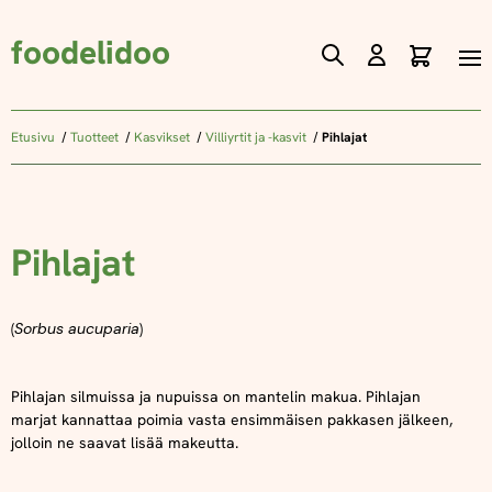
foodelidoo
Ostos
Skip
to
Content
Etusivu
Tuotteet
Kasvikset
Villiyrtit ja -kasvit
Pihlajat
Pihlajat
(
Sorbus aucuparia
)
Pihlajan silmuissa ja nupuissa on mantelin makua. Pihlajan
marjat kannattaa poimia vasta ensimmäisen pakkasen jälkeen,
jolloin ne saavat lisää makeutta.