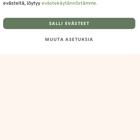
evästeitä, löytyy
evästekäytännöstämme.
Tietoa meistä
Toimitus- ja maksuehdot
info@foodelidoo.com
Y-tunnus 3431924-7
SALLI EVÄSTEET
MUUTA ASETUKSIA
@‌2025 FooDeliDoo