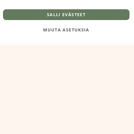
info@foodelidoo.com
Y-tunnus 3431924-7
SALLI EVÄSTEET
MUUTA ASETUKSIA
@‌2025 FooDeliDoo