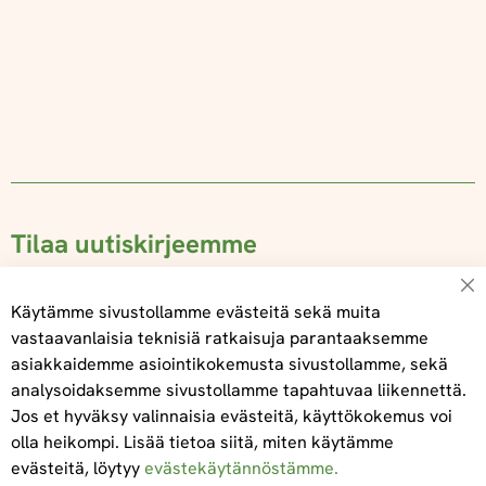
Tilaa uutiskirjeemme
Su
Käytämme sivustollamme evästeitä sekä muita
vastaavanlaisia teknisiä ratkaisuja parantaaksemme
asiakkaidemme asiointikokemusta sivustollamme, sekä
Tilaa
analysoidaksemme sivustollamme tapahtuvaa liikennettä.
Jos et hyväksy valinnaisia evästeitä, käyttökokemus voi
olla heikompi. Lisää tietoa siitä, miten käytämme
evästeitä, löytyy
evästekäytännöstämme.
Tietoa meistä
Toimitus- ja maksuehdot