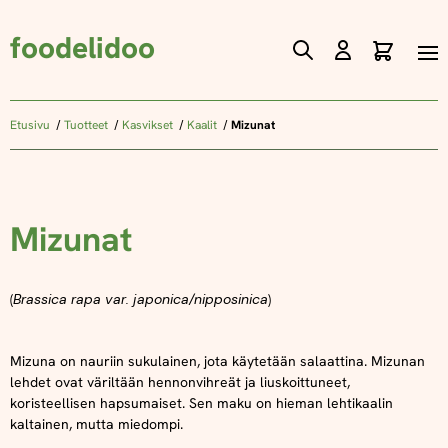
foodelidoo
Ostos
Skip
to
Content
Etusivu
Tuotteet
Kasvikset
Kaalit
Mizunat
Mizunat
(
Brassica rapa var. japonica/nipposinica
)
Mizuna on nauriin sukulainen, jota käytetään salaattina. Mizunan
lehdet ovat väriltään hennonvihreät ja liuskoittuneet,
koristeellisen hapsumaiset. Sen maku on hieman lehtikaalin
kaltainen, mutta miedompi.