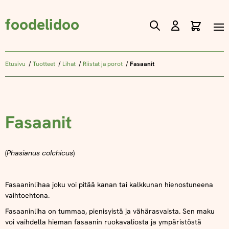
foodelidoo
Ostos
Skip
to
Content
Etusivu
Tuotteet
Lihat
Riistat ja porot
Fasaanit
Fasaanit
(
Phasianus colchicus
)
Fasaaninlihaa joku voi pitää kanan tai kalkkunan hienostuneena
vaihtoehtona.
Fasaaninliha on tummaa, pienisyistä ja vähärasvaista. Sen maku
voi vaihdella hieman fasaanin ruokavaliosta ja ympäristöstä