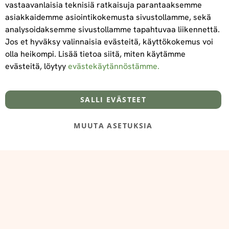
vastaavanlaisia teknisiä ratkaisuja parantaaksemme
asiakkaidemme asiointikokemusta sivustollamme, sekä
Tilaa
analysoidaksemme sivustollamme tapahtuvaa liikennettä.
Jos et hyväksy valinnaisia evästeitä, käyttökokemus voi
olla heikompi. Lisää tietoa siitä, miten käytämme
evästeitä, löytyy
evästekäytännöstämme.
Tietoa meistä
Toimitus- ja maksuehdot
info@foodelidoo.com
Y-tunnus 3431924-7
SALLI EVÄSTEET
MUUTA ASETUKSIA
@‌2025 FooDeliDoo