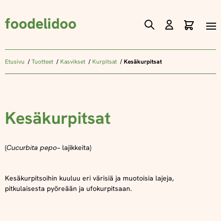
foodelidoo
Ostos
Skip
to
Content
Etusivu
Tuotteet
Kasvikset
Kurpitsat
Kesäkurpitsat
Kesäkurpitsat
(
Cucurbita pepo-
lajikkeita)
Kesäkurpitsoihin kuuluu eri värisiä ja muotoisia lajeja,
pitkulaisesta pyöreään ja ufokurpitsaan.