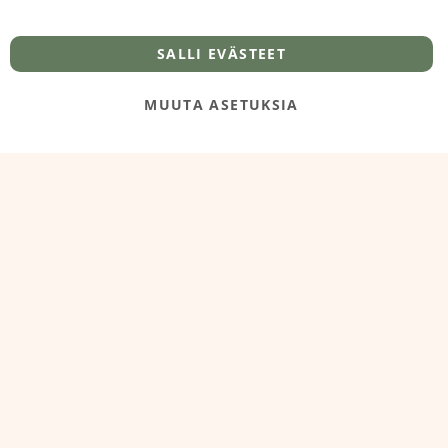
info@foodelidoo.com
Y-tunnus 3431924-7
SALLI EVÄSTEET
MUUTA ASETUKSIA
@‌2025 FooDeliDoo