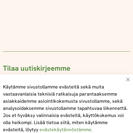
Tilaa uutiskirjeemme
Su
Käytämme sivustollamme evästeitä sekä muita
vastaavanlaisia teknisiä ratkaisuja parantaaksemme
asiakkaidemme asiointikokemusta sivustollamme, sekä
Tilaa
analysoidaksemme sivustollamme tapahtuvaa liikennettä.
Jos et hyväksy valinnaisia evästeitä, käyttökokemus voi
olla heikompi. Lisää tietoa siitä, miten käytämme
evästeitä, löytyy
evästekäytännöstämme.
Tietoa meistä
Toimitus- ja maksuehdot