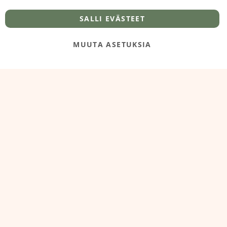
info@foodelidoo.com
Y-tunnus 3431924-7
SALLI EVÄSTEET
MUUTA ASETUKSIA
@‌2025 FooDeliDoo