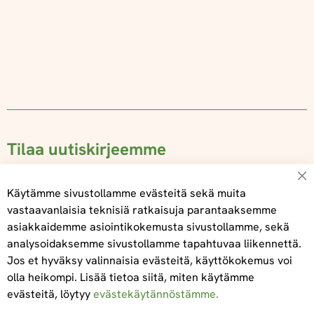
Tilaa uutiskirjeemme
Su
Käytämme sivustollamme evästeitä sekä muita
vastaavanlaisia teknisiä ratkaisuja parantaaksemme
asiakkaidemme asiointikokemusta sivustollamme, sekä
Tilaa
analysoidaksemme sivustollamme tapahtuvaa liikennettä.
Jos et hyväksy valinnaisia evästeitä, käyttökokemus voi
olla heikompi. Lisää tietoa siitä, miten käytämme
evästeitä, löytyy
evästekäytännöstämme.
Tietoa meistä
Toimitus- ja maksuehdot