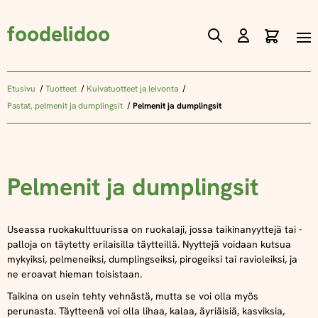
foodelidoo
Ostos
Skip
to
Content
Etusivu
Tuotteet
Kuivatuotteet ja leivonta
Pastat, pelmenit ja dumplingsit
Pelmenit ja dumplingsit
Pelmenit ja dumplingsit
Useassa ruokakulttuurissa on ruokalaji, jossa taikinanyyttejä tai -
palloja on täytetty erilaisilla täytteillä. Nyyttejä voidaan kutsua
mykyiksi, pelmeneiksi, dumplingseiksi, pirogeiksi tai ravioleiksi, ja
ne eroavat hieman toisistaan.
Taikina on usein tehty vehnästä, mutta se voi olla myös
perunasta. Täytteenä voi olla lihaa, kalaa, äyriäisiä, kasviksia,