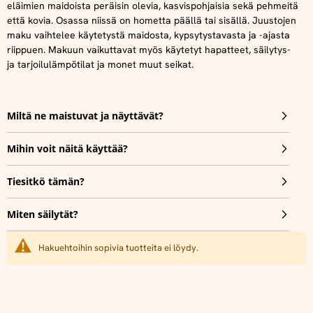
eläimien maidoista peräisin olevia, kasvispohjaisia sekä pehmeitä
että kovia. Osassa niissä on hometta päällä tai sisällä. Juustojen
maku vaihtelee käytetystä maidosta, kypsytystavasta ja -ajasta
riippuen. Makuun vaikuttavat myös käytetyt hapatteet, säilytys-
ja tarjoilulämpötilat ja monet muut seikat.
Miltä ne maistuvat ja näyttävät?
Mihin voit näitä käyttää?
Tiesitkö tämän?
Miten säilytät?
Hakuehtoihin sopivia tuotteita ei löydy.