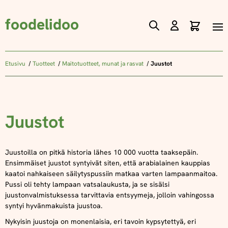
foodelidoo
Ostos
Skip
to
Content
Etusivu
Tuotteet
Maitotuotteet, munat ja rasvat
Juustot
Juustot
Juustoilla on pitkä historia lähes 10 000 vuotta taaksepäin.
Ensimmäiset juustot syntyivät siten, että arabialainen kauppias
kaatoi nahkaiseen säilytyspussiin matkaa varten lampaanmaitoa.
Pussi oli tehty lampaan vatsalaukusta, ja se sisälsi
juustonvalmistuksessa tarvittavia entsyymeja, jolloin vahingossa
syntyi hyvänmakuista juustoa.
Nykyisin juustoja on monenlaisia, eri tavoin kypsytettyä, eri