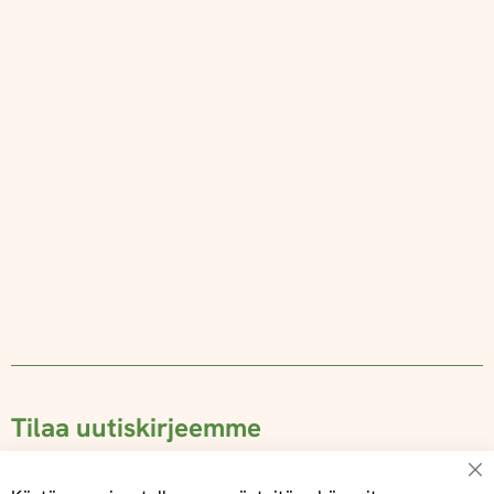
Tilaa uutiskirjeemme
Su