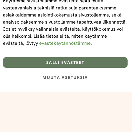
Käytämme sivustollamme evästeitä sekä muita
vastaavanlaisia teknisiä ratkaisuja parantaaksemme
asiakkaidemme asiointikokemusta sivustollamme, sekä
Tilaa
analysoidaksemme sivustollamme tapahtuvaa liikennettä.
Jos et hyväksy valinnaisia evästeitä, käyttökokemus voi
olla heikompi. Lisää tietoa siitä, miten käytämme
evästeitä, löytyy
evästekäytännöstämme.
Tietoa meistä
Toimitus- ja maksuehdot
info@foodelidoo.com
Y-tunnus 3431924-7
SALLI EVÄSTEET
MUUTA ASETUKSIA
@‌2025 FooDeliDoo