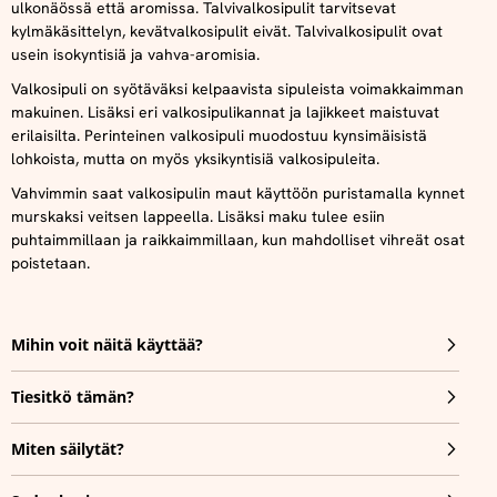
ulkonäössä että aromissa. Talvivalkosipulit tarvitsevat
kylmäkäsittelyn, kevätvalkosipulit eivät. Talvivalkosipulit ovat
usein isokyntisiä ja vahva-aromisia.
Valkosipuli on syötäväksi kelpaavista sipuleista voimakkaimman
makuinen. Lisäksi eri valkosipulikannat ja lajikkeet maistuvat
erilaisilta. Perinteinen valkosipuli muodostuu kynsimäisistä
lohkoista, mutta on myös yksikyntisiä valkosipuleita.
Vahvimmin saat valkosipulin
maut
käyttöön puristamalla kynnet
murskaksi veitsen lappeella. Lisäksi maku tulee esiin
puhtaimmillaan ja raikkaimmillaan, kun mahdolliset vihreät osat
poistetaan.
Mihin voit näitä käyttää?
Tiesitkö tämän?
Miten säilytät?