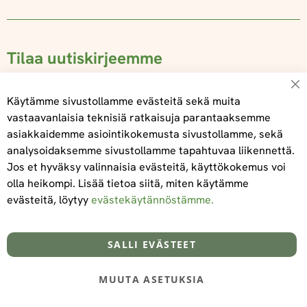
Tilaa uutiskirjeemme
Su
Käytämme sivustollamme evästeitä sekä muita
vastaavanlaisia teknisiä ratkaisuja parantaaksemme
asiakkaidemme asiointikokemusta sivustollamme, sekä
Tilaa
analysoidaksemme sivustollamme tapahtuvaa liikennettä.
Jos et hyväksy valinnaisia evästeitä, käyttökokemus voi
olla heikompi. Lisää tietoa siitä, miten käytämme
evästeitä, löytyy
evästekäytännöstämme.
Tietoa meistä
Toimitus- ja maksuehdot
info@foodelidoo.com
Y-tunnus 3431924-7
SALLI EVÄSTEET
MUUTA ASETUKSIA
@‌2025 FooDeliDoo