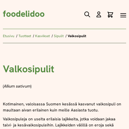
foodelidoo
Ostos
Skip
to
Content
Etusivu
Tuotteet
Kasvikset
Sipulit
Valkosipulit
Valkosipulit
(
Allium sativum
)
Kotimainen, valoisassa Suomen kesässä kasvanut valkosipuli on
maultaan aivan erilainen kuin meille Aasiasta tuotu.
V
alkosipuleja on useita erilaisia lajikkeita, jotka voidaan jakaa
talvi- ja kesävalkosipuleihin. Lajikkeiden välillä on eroja sekä