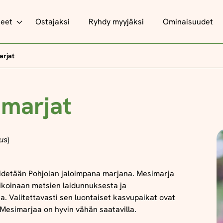
teet
Ostajaksi
Ryhdy myyjäksi
Ominaisuudet
arjat
marjat
us
)
idetään Pohjolan jaloimpana marjana. Mesimarja
ikoinaan metsien laidunnuksesta ja
. Valitettavasti sen luontaiset kasvupaikat ovat
Mesimarjaa on hyvin vähän saatavilla.