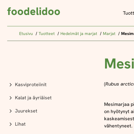
foodelidoo
Tuot
Etusivu
Tuotteet
Hedelmät ja marjat
Marjat
Mesim
Mesi
(
Rubus arctic
Kasviproteiinit
Kalat ja äyriäiset
Mesimarjaa p
Juurekset
on hyötynyt a
kaskeamisesta
Lihat
vähentyneet. 