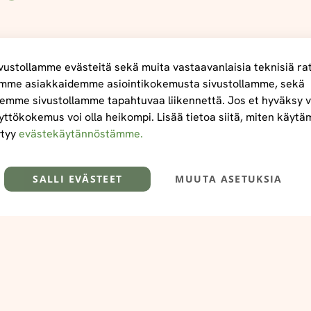
ustollamme evästeitä sekä muita vastaavanlaisia teknisiä ra
mme asiakkaidemme asiointikokemusta sivustollamme, sekä
emme sivustollamme tapahtuvaa liikennettä. Jos et hyväksy v
yttökokemus voi olla heikompi. Lisää tietoa siitä, miten käyt
ytyy
evästekäytännöstämme.
SALLI EVÄSTEET
MUUTA ASETUKSIA