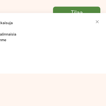
Tilaa
tkaisuja
Sulje
alinnaisia
Toimitus- ja maksuehdot
ämme