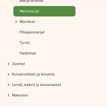
Marja-aroniat
Mesimarjat
Mustikat
Pihlajanmarjat
Tyrnit
Vadelmat
Juomat
Kuivatuotteet ja leivonta
Leivät, keksit ja leivonnaiset
Makeiset