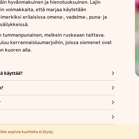
täin hyvänmakuinen ja hienotuoksuinen. Lajin
iin voimakkaita, että marjaa käytetään
merkiksi erilaisissa omena-, vadelma-, puna- ja
säilykkeissä.
n tummanpunainen, melkein ruskeaan taittava.
luu kerrannaisluumarjoihin, joissa siemenet ovat
n kuoren alla.
tä käyttää?
n?
?
hin sopivia tuotteita ei löydy.