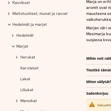
Marja on erit
Kasvikset
aromit ovat n
Maitotuotteet, munat ja rasvat
mausteena esi
valkoherukka
Hedelmät ja marjat
Marjan väri o
Mesimarja kuu
Hedelmät
suojassa kova
Marjat
Herukat
Mihin voit näi
Karviaiset
Tiesitkö tämä
Lakat
Miten säilytät
Lillukat
Sadonkorjuu
Mansikat
Hakuehtoi