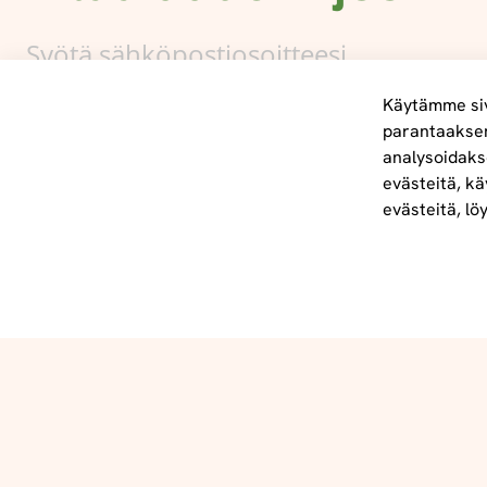
Käytämme siv
parantaakse
analysoidaks
Tietoa meistä
evästeitä, kä
info@foodelidoo.com
evästeitä, lö
Y-tunnus 3431924-7
@‌2025 FooDeliDoo