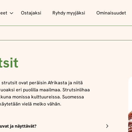
teet
Ostajaksi
Ryhdy myyjäksi
Ominaisuudet
tsit
strutsit ovat peräisin Afrikasta ja niitä
uoaksi eri puolilla maailmaa. Strutsinlihaa
kkuna monissa kulttuureissa. Suomessa
 käytetään vielä melko vähän.
uvat ja näyttävät?