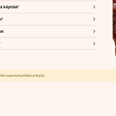
tä käyttää?
n?
at
?
hin sopivia tuotteita ei löydy.