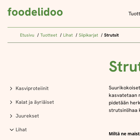
foodelidoo
Tuot
Etusivu
Tuotteet
Lihat
Siipikarjat
Strutsit
Stru
Suurikokoiset 
Kasviproteiinit
kasvatetaan r
Kalat ja äyriäiset
pidetään her
strutsinlihaa
Juurekset
Lihat
Miltä ne maist