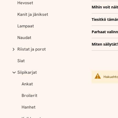
Hevoset
Mihin voit näi
Kanit ja jänikset
Tiesitkö tämä
Lampaat
Parhaat valinn
Naudat
Miten säilytät
Riistat ja porot
Siat
Siipikarjat
Hakuehtoi
Ankat
Broilerit
Hanhet