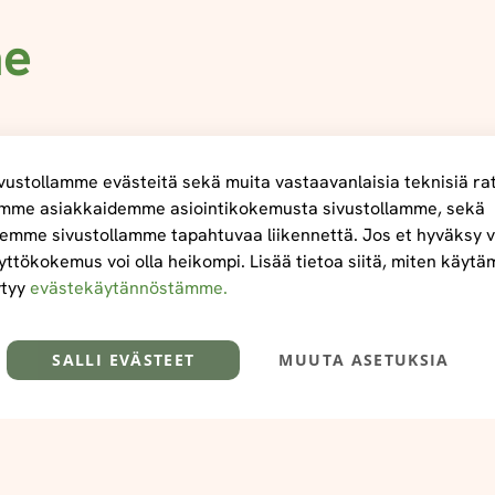
me
ustollamme evästeitä sekä muita vastaavanlaisia teknisiä ra
mme asiakkaidemme asiointikokemusta sivustollamme, sekä
emme sivustollamme tapahtuvaa liikennettä. Jos et hyväksy v
yttökokemus voi olla heikompi. Lisää tietoa siitä, miten käyt
ytyy
evästekäytännöstämme.
SALLI EVÄSTEET
MUUTA ASETUKSIA