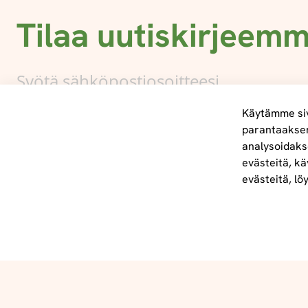
Tilaa uutiskirjeem
Käytämme siv
parantaakse
analysoidaks
Tietoa meistä
evästeitä, kä
info@foodelidoo.com
evästeitä, lö
Y-tunnus 3431924-7
@‌2025 FooDeliDoo