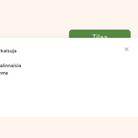
Tilaa
tkaisuja
Sulje
alinnaisia
Toimitus- ja maksuehdot
ämme