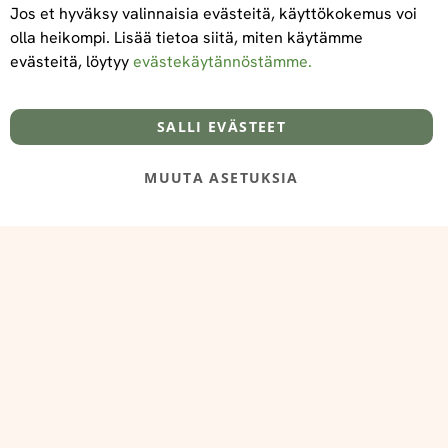
Jos et hyväksy valinnaisia evästeitä, käyttökokemus voi
olla heikompi. Lisää tietoa siitä, miten käytämme
evästeitä, löytyy
evästekäytännöstämme.
Tietoa meistä
Toimitus- ja maksuehdot
info@foodelidoo.com
Y-tunnus 3431924-7
SALLI EVÄSTEET
MUUTA ASETUKSIA
@‌2025 FooDeliDoo