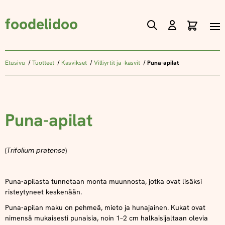
foodelidoo
Ostos
Skip
to
Content
Etusivu
Tuotteet
Kasvikset
Villiyrtit ja -kasvit
Puna-apilat
Puna-apilat
(
Trifolium pratense
)
Puna-apilasta tunnetaan monta muunnosta, jotka ovat lisäksi
risteytyneet keskenään.
Puna-apilan maku on pehmeä, mieto ja hunajainen. Kukat ovat
nimensä mukaisesti punaisia, noin 1–2 cm halkaisijaltaan olevia