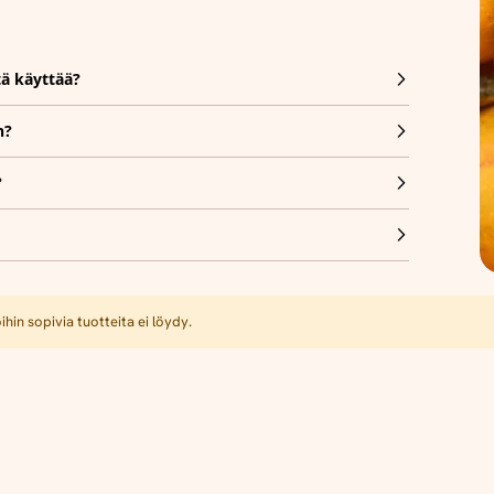
tä käyttää?
n?
?
hin sopivia tuotteita ei löydy.