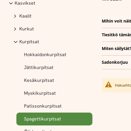
Kasvikset
Kaalit
Mihin voit näi
Kurkut
Tiesitkö tämä
Kurpitsat
Miten säilytät
Hokkaidonkurpitsat
Sadonkorjuu
Jättikurpitsat
Kesäkurpitsat
Hakuehtoi
Myskikurpitsat
Patissonkurpitsat
Spagettikurpitsat