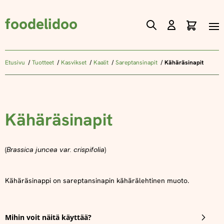
foodelidoo
Ostos
Skip
to
Content
Etusivu
Tuotteet
Kasvikset
Kaalit
Sareptansinapit
Kähäräsinapit
Kähäräsinapit
(
Brassica juncea var. crispifolia
)
Kähäräsinappi on sareptansinapin kähärälehtinen muoto.
Mihin voit näitä käyttää?