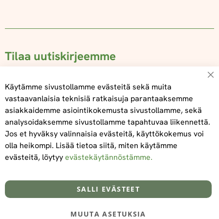
Tilaa uutiskirjeemme
Su
Käytämme sivustollamme evästeitä sekä muita
vastaavanlaisia teknisiä ratkaisuja parantaaksemme
asiakkaidemme asiointikokemusta sivustollamme, sekä
Tilaa
analysoidaksemme sivustollamme tapahtuvaa liikennettä.
Jos et hyväksy valinnaisia evästeitä, käyttökokemus voi
olla heikompi. Lisää tietoa siitä, miten käytämme
evästeitä, löytyy
evästekäytännöstämme.
Tietoa meistä
Toimitus- ja maksuehdot
info@foodelidoo.com
Y-tunnus 3431924-7
SALLI EVÄSTEET
MUUTA ASETUKSIA
@‌2025 FooDeliDoo