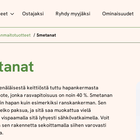
teet
Ostajaksi
Ryhdy myyjäksi
Ominaisuudet
nmaitotuotteet
Smetanat
tanat
näläisestä keittiöstä tuttu hapankermasta
uote, jonka rasvapitoisuus on noin 40 %. Smetanan
iin hapan kuin esimerkiksi ranskankerman. Sen
lko paksua, ja sitä saa muokattua vielä
ispaamalla sitä lyhyesti sähkövatkaimella. Voit
sen rakennetta sekoittamalla siihen varovasti
oa.