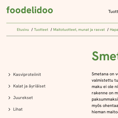
foodelidoo
Tuot
Etusivu
Tuotteet
Maitotuotteet, munat ja rasvat
Hapa
Sme
Smetana on ve
Kasviproteiinit
valmistettu t
Kalat ja äyriäiset
maku ei ole n
rakenne on me
Juurekset
paksummaksi v
myös ohentaa 
Lihat
hieman mait