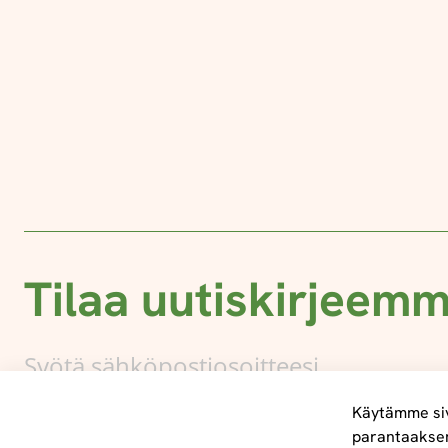
Tilaa uutiskirjeem
Käytämme siv
parantaakse