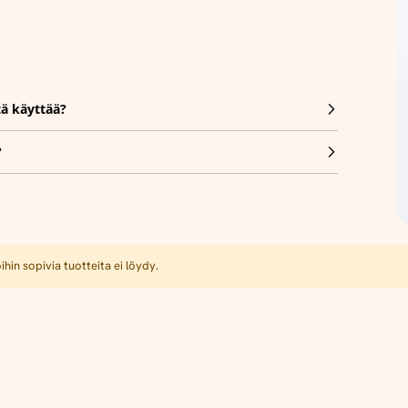
tä käyttää?
?
hin sopivia tuotteita ei löydy.