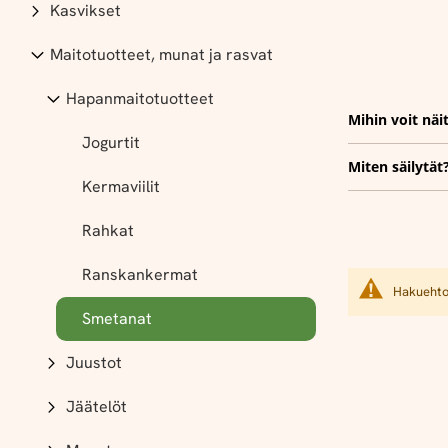
Kasvikset
Maitotuotteet, munat ja rasvat
Hapanmaitotuotteet
Mihin voit näi
Jogurtit
Miten säilytät
Kermaviilit
Rahkat
Ranskankermat
Hakuehtoi
Smetanat
Juustot
Jäätelöt