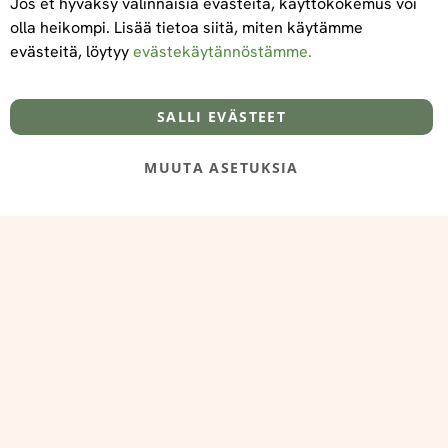
Jos et hyväksy valinnaisia evästeitä, käyttökokemus voi
olla heikompi. Lisää tietoa siitä, miten käytämme
evästeitä, löytyy
evästekäytännöstämme.
Tietoa meistä
Toimitus- ja maksuehdot
info@foodelidoo.com
Y-tunnus 3431924-7
SALLI EVÄSTEET
MUUTA ASETUKSIA
@‌2025 FooDeliDoo