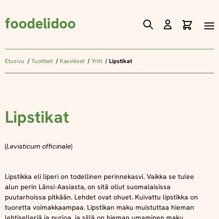
foodelidoo
Ostos
Skip
to
Content
Etusivu
Tuotteet
Kasvikset
Yrtit
Lipstikat
Lipstikat
(
Levisticum officinale
)
Lipstikka eli liperi on todellinen perinnekasvi. Vaikka se tulee
alun perin Länsi-Aasiasta, on sitä ollut suomalaisissa
puutarhoissa pitkään. Lehdet ovat ohuet. Kuivattu lipstikka on
tuoretta voimakkaampaa. Lipstikan maku muistuttaa hieman
lehtiselleriä ja purjoa, ja sillä on hieman umaminen maku.