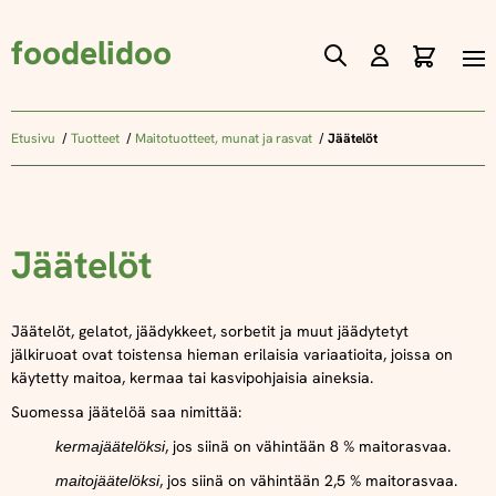
foodelidoo
Ostos
Skip
to
Content
Etusivu
Tuotteet
Maitotuotteet, munat ja rasvat
Jäätelöt
Jäätelöt
Jäätelöt, gelatot, jäädykkeet, sorbetit ja muut jäädytetyt
jälkiruoat ovat toistensa hieman erilaisia variaatioita, joissa on
käytetty maitoa, kermaa tai kasvipohjaisia aineksia.
Suomessa jäätelöä saa nimittää:
, jos siinä on vähintään 8 % maitorasvaa.
kermajäätelöksi
, jos siinä on vähintään 2,5 % maitorasvaa.
maitojäätelöksi