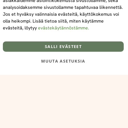
asiakkaidemme asiointikokemusta sivustollamme, sekä
Tilaa
analysoidaksemme sivustollamme tapahtuvaa liikennettä.
Jos et hyväksy valinnaisia evästeitä, käyttökokemus voi
olla heikompi. Lisää tietoa siitä, miten käytämme
evästeitä, löytyy
evästekäytännöstämme.
Tietoa meistä
Toimitus- ja maksuehdot
info@foodelidoo.com
Y-tunnus 3431924-7
SALLI EVÄSTEET
MUUTA ASETUKSIA
@‌2025 FooDeliDoo