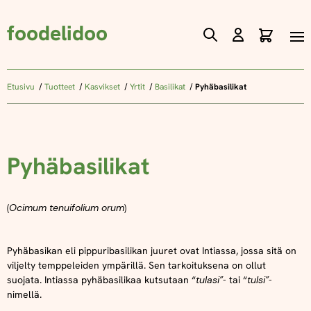
foodelidoo
Ostos
Skip
to
Content
Etusivu
Tuotteet
Kasvikset
Yrtit
Basilikat
Pyhäbasilikat
Pyhäbasilikat
(
Ocimum tenuifolium orum
)
Pyhäbasikan eli pippuribasilikan juuret ovat Intiassa, jossa sitä on
viljelty temppeleiden ympärillä. Sen tarkoituksena on ollut
suojata. Intiassa pyhäbasilikaa kutsutaan “
tulasi”
- tai “
tulsi”
-
nimellä.