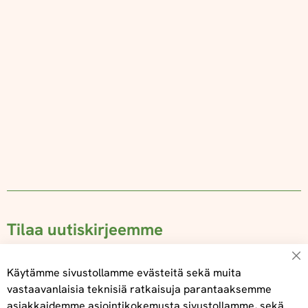
Tilaa uutiskirjeemme
Su
Käytämme sivustollamme evästeitä sekä muita
vastaavanlaisia teknisiä ratkaisuja parantaaksemme
asiakkaidemme asiointikokemusta sivustollamme, sekä
Tilaa