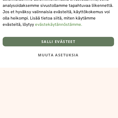
analysoidaksemme sivustollamme tapahtuvaa liikennettä.
Jos et hyväksy valinnaisia evästeitä, käyttökokemus voi
olla heikompi. Lisää tietoa siitä, miten käytämme
evästeitä, löytyy
evästekäytännöstämme.
Tietoa meistä
Toimitus- ja maksuehdot
info@foodelidoo.com
Y-tunnus 3431924-7
SALLI EVÄSTEET
MUUTA ASETUKSIA
@‌2025 FooDeliDoo