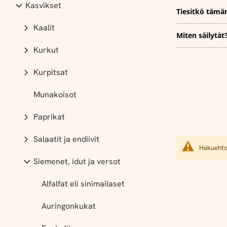
Kasvikset
Tiesitkö tämä
Kaalit
Miten säilytät
Kurkut
Kurpitsat
Munakoisot
Paprikat
Salaatit ja endiivit
Hakuehtoi
Siemenet, idut ja versot
Alfalfat eli sinimailaset
Auringonkukat