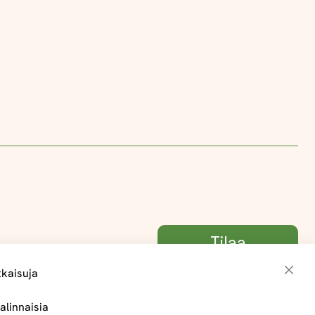
Tilaa
tkaisuja
Sulje
alinnaisia
Toimitus- ja maksuehdot