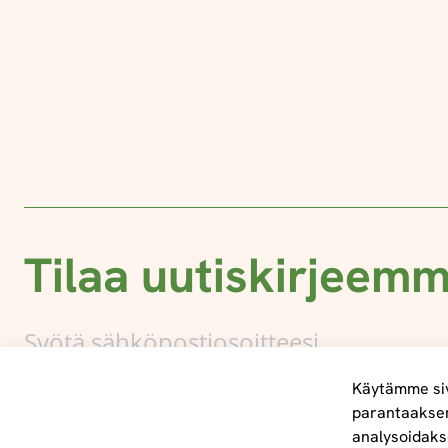
Tilaa uutiskirjeem
Käytämme siv
parantaakse
analysoidaks
Tietoa meistä