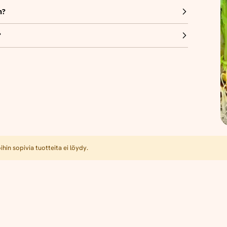
n?
?
hin sopivia tuotteita ei löydy.