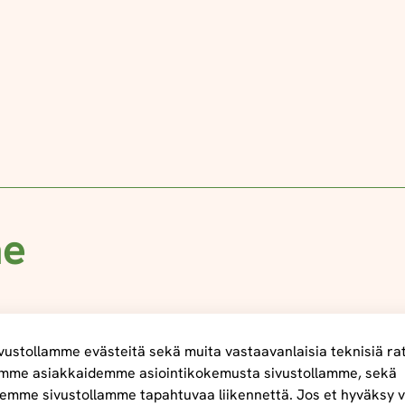
me
ustollamme evästeitä sekä muita vastaavanlaisia teknisiä ra
mme asiakkaidemme asiointikokemusta sivustollamme, sekä
emme sivustollamme tapahtuvaa liikennettä. Jos et hyväksy v