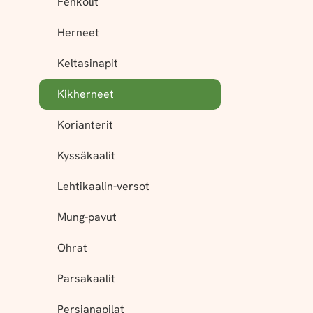
Fenkolit
Herneet
Keltasinapit
Kikherneet
Korianterit
Kyssäkaalit
Lehtikaalin-versot
Mung-pavut
Ohrat
Parsakaalit
Persianapilat