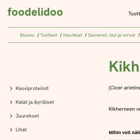
foodelidoo
Tuot
Etusivu
Tuotteet
Kasvikset
Siemenet, idut ja versot
Kikh
(
Cicer arieti
Kasviproteiinit
Kalat ja äyriäiset
Kikherneen ve
Juurekset
Lihat
Mihin voit näi