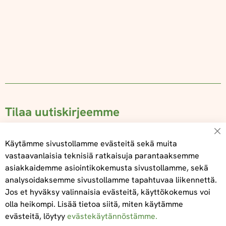
Tilaa uutiskirjeemme
Su
Käytämme sivustollamme evästeitä sekä muita
vastaavanlaisia teknisiä ratkaisuja parantaaksemme
asiakkaidemme asiointikokemusta sivustollamme, sekä
Tilaa
analysoidaksemme sivustollamme tapahtuvaa liikennettä.
Jos et hyväksy valinnaisia evästeitä, käyttökokemus voi
olla heikompi. Lisää tietoa siitä, miten käytämme
evästeitä, löytyy
evästekäytännöstämme.
Tietoa meistä
Toimitus- ja maksuehdot