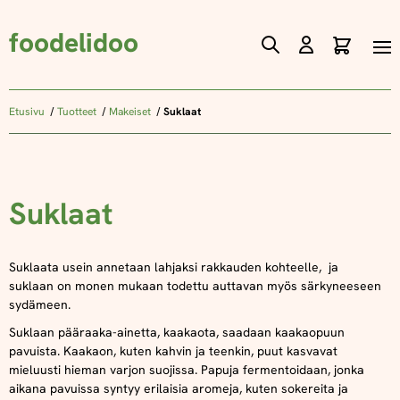
foodelidoo
Ostos
Skip
to
Content
Etusivu
Tuotteet
Makeiset
Suklaat
Suklaat
Suklaata usein annetaan lahjaksi rakkauden kohteelle, ja
suklaan on monen mukaan todettu auttavan myös särkyneeseen
sydämeen.
Suklaan pääraaka-ainetta, kaakaota, saadaan kaakaopuun
pavuista. Kaakaon, kuten kahvin ja teenkin, puut kasvavat
mieluusti hieman varjon suojissa. Papuja fermentoidaan, jonka
aikana pavuissa syntyy erilaisia aromeja, kuten sokereita ja