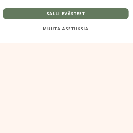
info@foodelidoo.com
Y-tunnus 3431924-7
SALLI EVÄSTEET
MUUTA ASETUKSIA
@‌2025 FooDeliDoo