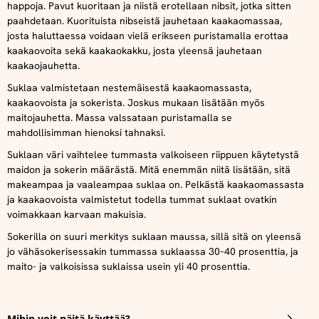
happoja. Pavut kuoritaan ja niistä erotellaan nibsit, jotka sitten
paahdetaan. Kuorituista nibseistä jauhetaan kaakaomassaa,
josta haluttaessa voidaan vielä erikseen puristamalla erottaa
kaakaovoita sekä kaakaokakku, josta yleensä jauhetaan
kaakaojauhetta.
Suklaa valmistetaan nestemäisestä kaakaomassasta,
kaakaovoista ja sokerista. Joskus mukaan lisätään myös
maitojauhetta. Massa valssataan puristamalla se
mahdollisimman hienoksi tahnaksi.
Suklaan väri vaihtelee tummasta valkoiseen riippuen käytetystä
maidon ja sokerin määrästä. Mitä enemmän niitä lisätään, sitä
makeampaa ja vaaleampaa suklaa on. Pelkästä kaakaomassasta
ja kaakaovoista valmistetut todella tummat suklaat ovatkin
voimakkaan karvaan makuisia.
Sokerilla on suuri merkitys suklaan maussa, sillä sitä on yleensä
jo vähäsokerisessakin tummassa suklaassa 30–40 prosenttia, ja
maito- ja valkoisissa suklaissa usein yli 40 prosenttia.
Mihin voit näitä käyttää?