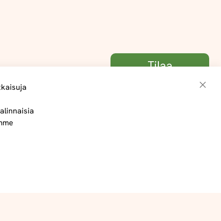
Tilaa
tkaisuja
Sulje
alinnaisia
Toimitus- ja maksuehdot
ämme