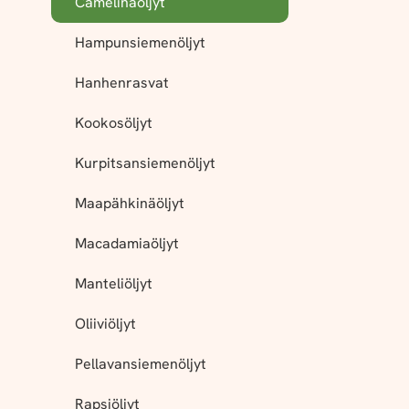
Camelinaöljyt
Hampunsiemenöljyt
Hanhenrasvat
Kookosöljyt
Kurpitsansiemenöljyt
Maapähkinäöljyt
Macadamiaöljyt
Manteliöljyt
Oliiviöljyt
Pellavansiemenöljyt
Rapsiöljyt