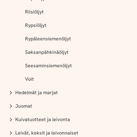
Riisiöljyt
Rypsiöljyt
Rypäleensiemenöljyt
Saksanpähkinäöljyt
Seesaminsiemenöljyt
Voit
Hedelmät ja marjat
Juomat
Kuivatuotteet ja leivonta
Leivät, keksit ja leivonnaiset