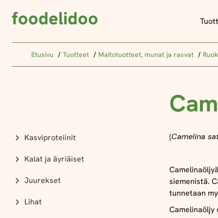
foodelidoo
Tuot
Etusivu
Tuotteet
Maitotuotteet, munat ja rasvat
Ruok
Came
(
Camelina sat
Kasviproteiinit
Kalat ja äyriäiset
Camelinaöljyä
Juurekset
siemenistä. C
tunnetaan myö
Lihat
Camelinaöljy 