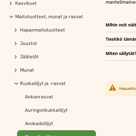
mantelimaine
Kasvikset
Maitotuotteet, munat ja rasvat
Mihin voit näi
Hapanmaitotuotteet
Tiesitkö tämä
Juustot
Miten säilytät
Jäätelöt
Munat
Ruokaöljyt ja -rasvat
Hakuehtoi
Ankanrasvat
Auringonkukkaöljyt
Avokadoöljyt