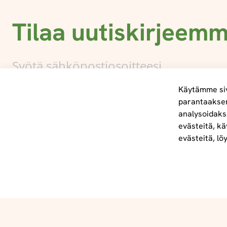
Tilaa uutiskirjeem
Käytämme siv
parantaakse
analysoidaks
Tietoa meistä
evästeitä, kä
info@foodelidoo.com
evästeitä, lö
Y-tunnus 3431924-7
@‌2025 FooDeliDoo