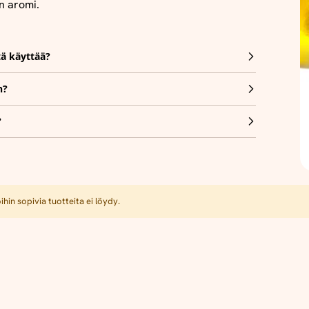
n aromi.
tä käyttää?
n?
?
hin sopivia tuotteita ei löydy.