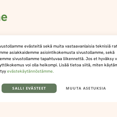
me
ustollamme evästeitä sekä muita vastaavanlaisia teknisiä ra
mme asiakkaidemme asiointikokemusta sivustollamme, sekä
emme sivustollamme tapahtuvaa liikennettä. Jos et hyväksy v
yttökokemus voi olla heikompi. Lisää tietoa siitä, miten käyt
ytyy
evästekäytännöstämme.
SALLI EVÄSTEET
MUUTA ASETUKSIA