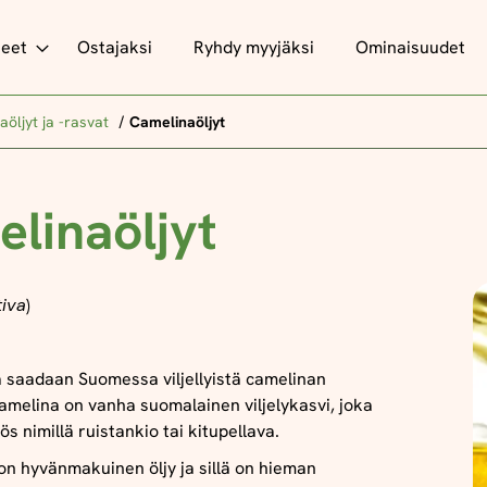
teet
Ostajaksi
Ryhdy myyjäksi
Ominaisuudet
aöljyt ja -rasvat
Camelinaöljyt
linaöljyt
iva
)
 saadaan Suomessa viljellyistä camelinan
amelina on vanha suomalainen viljelykasvi, joka
s nimillä ruistankio tai kitupellava.
on hyvänmakuinen öljy ja sillä on hieman