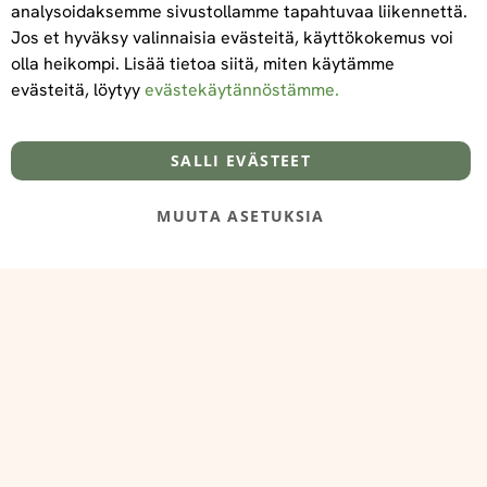
analysoidaksemme sivustollamme tapahtuvaa liikennettä.
Jos et hyväksy valinnaisia evästeitä, käyttökokemus voi
olla heikompi. Lisää tietoa siitä, miten käytämme
evästeitä, löytyy
evästekäytännöstämme.
Tietoa meistä
Toimitus- ja maksuehdot
info@foodelidoo.com
Y-tunnus 3431924-7
SALLI EVÄSTEET
MUUTA ASETUKSIA
@‌2025 FooDeliDoo