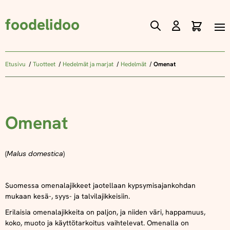
foodelidoo
Ostos
Skip
to
Content
Etusivu
Tuotteet
Hedelmät ja marjat
Hedelmät
Omenat
Omenat
(
Malus domestica
)
Suomessa omenalajikkeet jaotellaan kypsymisajankohdan
mukaan kesä-, syys- ja talvilajikkeisiin.
Erilaisia omenalajikkeita on paljon, ja niiden väri, happamuus,
koko, muoto ja käyttötarkoitus vaihtelevat. Omenalla on